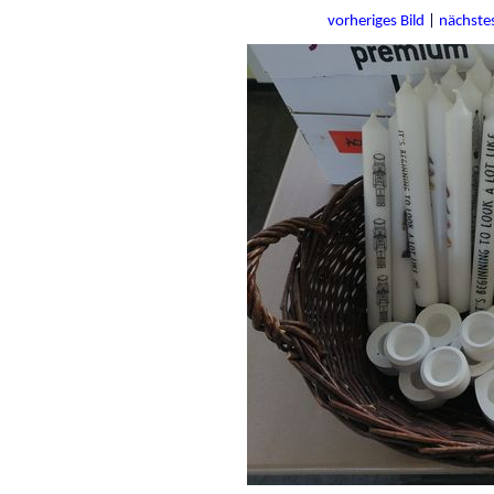
vorheriges Bild
|
nächstes