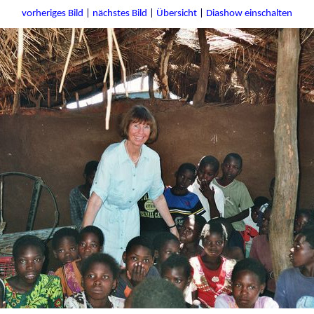
vorheriges Bild
|
nächstes Bild
|
Übersicht
|
Diashow einschalten