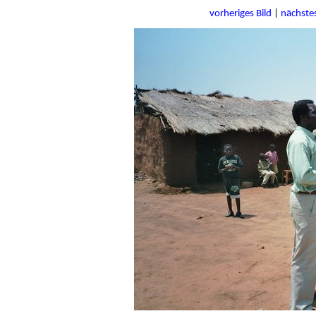
vorheriges Bild
|
nächstes