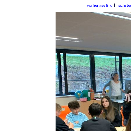
vorheriges Bild
|
nächstes